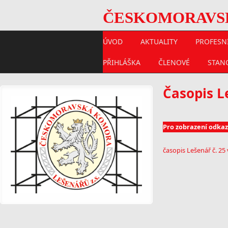
ČESKOMORAVSKÁ
ÚVOD
AKTUALITY
PROFESNÍ
PŘIHLÁŠKA
ČLENOVÉ
STAN
Časopis L
Pro zobrazení odkaz
časopis Lešenář č. 25