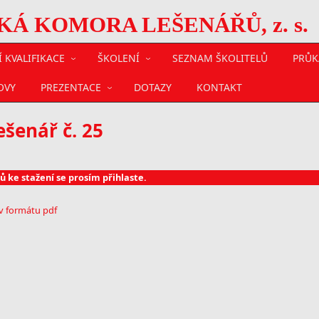
 KOMORA LEŠENÁŘŮ, z. s.
 KVALIFIKACE
ŠKOLENÍ
SEZNAM ŠKOLITELŮ
PRŮK
OVY
PREZENTACE
DOTAZY
KONTAKT
ešenář č. 25
ů ke stažení se prosím přihlaste.
 v formátu pdf