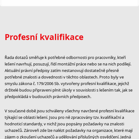
Profesní kvalifikace
Řada dotazů směřuje k potřebné odbornosti pro pracovníky, kteří
lešení navrhují, posuzují, řídí montážní práce nebo se na nich podílejí.
Aktuální právní předpisy zatím nestanovují dostatečně přesně
potřebné znalosti a dovednosti v těchto oblastech. Proto byly ve
smyslu zákona č. 179/2006 Sb. vytvořeny profesní kvalifikace, jejichž
držitelé budou připraveni plnit úkoly v souvislosti s lešením tak, jak se
předpokládá v budoucích právních předpisech.
V současné době jsou schváleny všechny navržené profesní kvalifikace
týkající se oblasti lešení. Jsou pro ně zpracovány tzv. kvalifikační a
hodnoticí standardy, v nichž jsou popsány požadavky na znalosti
uchazečů. Zároveň zde lze nalézt požadavky na organizace, které mají
zájem o zkoušení uchazečů a udělování příslušných osvědčení. Jedná