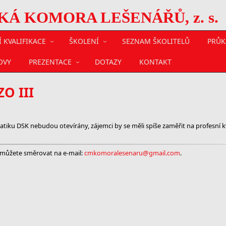
 KOMORA LEŠENÁŘŮ, z. s.
 KVALIFIKACE
ŠKOLENÍ
SEZNAM ŠKOLITELŮ
PRŮK
OVY
PREZENTACE
DOTAZY
KONTAKT
ZO III
tiku DSK nebudou otevírány, zájemci by se měli spíše zaměřit na profesní kva
 můžete směrovat na e-mail:
cmkomoralesenaru@gmail.com
.